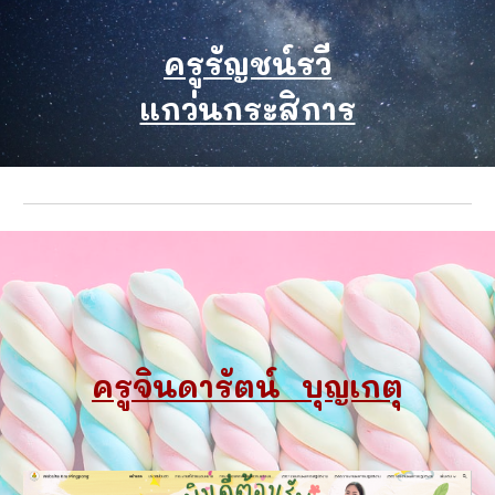
ครูรัญชน์รวี
แกว่นกระสิการ
ครูจินดารัตน์ บุญเกตุ