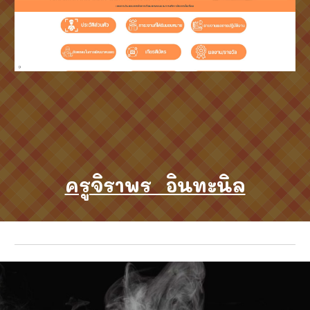
ครูจิราพร อินทะนิล