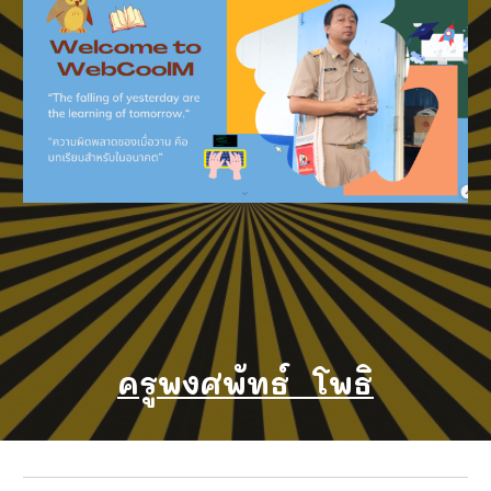
ครูพงศพัทธ์ โพธิ