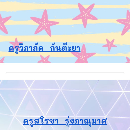
ครูวิภาภัค กันต๊ะยา
ครูสโรชา รุ่งภาณุมาศ